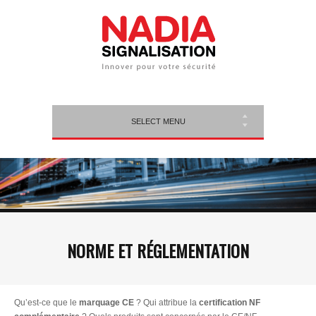
SELECT MENU
NORME ET RÉGLEMENTATION
Qu’est-ce que le
marquage CE
? Qui attribue la
certification NF