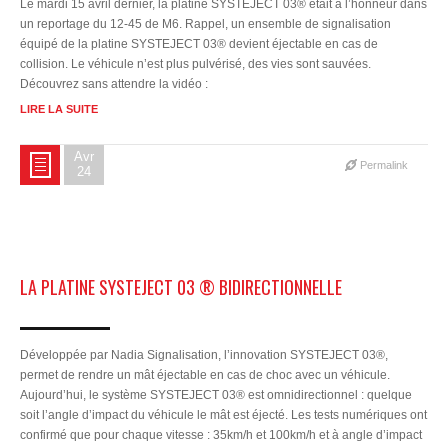
Le mardi 15 avril dernier, la platine SYSTEJECT 03® était à l’honneur dans
un reportage du 12-45 de M6. Rappel, un ensemble de signalisation
équipé de la platine SYSTEJECT 03® devient éjectable en cas de
collision. Le véhicule n’est plus pulvérisé, des vies sont sauvées.
Découvrez sans attendre la vidéo :
LIRE LA SUITE
Avr
Permalink
24
LA PLATINE SYSTEJECT 03 ® BIDIRECTIONNELLE
Développée par Nadia Signalisation, l’innovation SYSTEJECT 03®,
permet de rendre un mât éjectable en cas de choc avec un véhicule.
Aujourd’hui, le système SYSTEJECT 03® est omnidirectionnel : quelque
soit l’angle d’impact du véhicule le mât est éjecté. Les tests numériques ont
confirmé que pour chaque vitesse : 35km/h et 100km/h et à angle d’impact