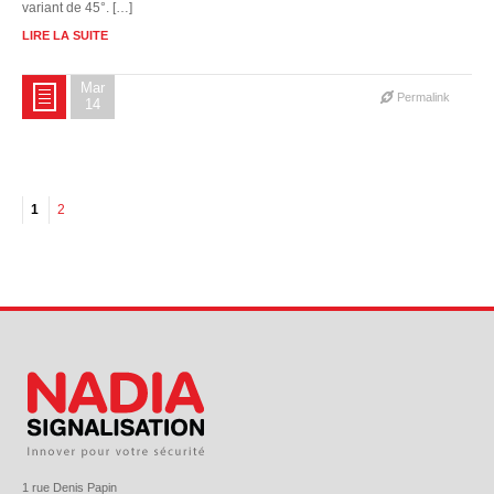
variant de 45°. […]
LIRE LA SUITE
Mar
Permalink
14
1
2
1 rue Denis Papin